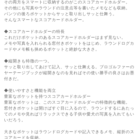
その両方をスマートに収納するのがこのスコアカードホルダー。
その他にも写真やラウンドの注意点等を書いたメモなども収納。
パンツの後ろポケットからサッと取り出しサッと仕舞う。
そんなスマートなスコアカードホルダー。
◆スコアカードホルダーの特長
これだけポケットのあるスコアカードホルダーはまず見ない。
メモや写真を入れられる窓付きポケットをはじめ、ラウンドログカ
ードやメモ帳も挟めるポケットと絶妙な大きさ。
◆縦開きも特徴の一つ。
サッと取り出してあけて記入、サッと仕舞える。プロゴルファーの
ヤーテージブックが縦開きなのを見ればその使い勝手の良さはお墨
付きだ。
◆使いやすさと機能を両立
豊富なポケットを持つスコアカードホルダー
豊富なポケットは、このスコアカードホルダーの特徴的な機能。
窓付きポケットは開けばすぐ目に入るので、ラウンドするにあたっ
てのメモや見ればリラックスできる子供や愛犬の写真を入れてもい
いだろう。
大きなポケットはラウンドログカードや記入できるメモ、縦折のス
コアカードを収納。