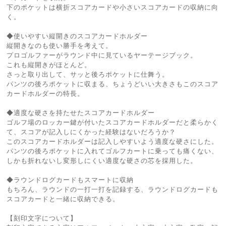
下のポケットは横折スコアカードや小さいスコアカードの収納に向
く。
◆使いやすい縦開きのスコアカードホルダー
縦開きなのも使い勝手を考えて。
プロゴルファーがラウンド中に見ているヤーテージブック。
これも縦開きがほとんど。
さっと取り出して、サッと後ろポケットに仕舞う。
パンツの後ろポケットに収まる、ちょうどいい大きさもこのスコア
カードホルダーの特長。
◆適度な硬さを持たせたスコアカードホルダー
ゴルフ場のロッカー鍵が付いたスコアカードホルダーだと柔らかく
て、スコアが記入しにくかった経験はないだろうか？
このスコアカードホルダーは記入しやすいよう適度な硬さにした。
パンツの後ろポケットに入れてゴルフカートに乗っても痛くない、
しかも折れないし変形しにくい適度な硬さの芯を採用した。
◆ラウンドログカードもスマートに収納
もちろん、ラウンドの一打一打を記録する、ラウンドログカードも
スコアカードと一緒に収納できる。
【刻印文字について】