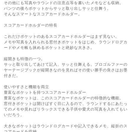
その他にも写真やラウンドの注意点等を書いたメモなども収納。
パンツの後ろポケットからサッと取り出しサッと仕舞う。
そんなスマートなスコアカードホルダー。
スコアカードホルダーの特長
これだけポケットのあるスコアカードホルダーはまず見ない。
メモや写真を入れられる窓付きポケットをはじめ、ラウンドログカ
ードやメモ帳も挟めるポケットと絶妙な大きさ。
縦開きも特徴の一つ。
サッと取り出してあけて記入、サッと仕舞える。プロゴルファーの
ヤーテージブックが縦開きなのを見ればその使い勝手の良さはお墨
付きだ。
使いやすさと機能を両立
豊富なポケットを持つスコアカードホルダー
豊富なポケットは、このスコアカードホルダーの特徴的な機能。
窓付きポケットは開けばすぐ目に入るので、ラウンドするにあたっ
てのメモや見ればリラックスできる子供や愛犬の写真を入れてもい
いだろう。
大きなポケットはラウンドログカードや記入できるメモ、縦折のス
コアカードを収納。